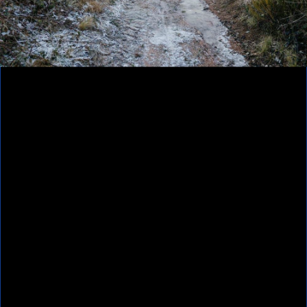
Contributeur(s)
Sylvie Bonnot - L’Arbre-machine (échos
des canters)