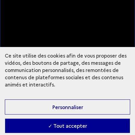
Ressources
Plan du site
À propos
Mentions légales
Nous suivre
Ce site utilise des cookies afin de vous proposer des
Instagram - Grande Commande Photo
vidéos, des boutons de partage, des messages de
communication personnalisés, des remontées de
contenus de plateformes sociales et des contenus
animés et interactifs.
Fermer la légende
Échos des canters
Personnaliser
Échos des canters
✓ Tout accepter
SYLVIE BONNOT