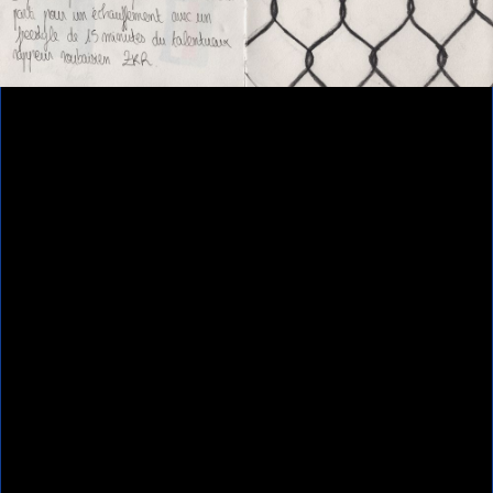
Contributeur(s)
Anouk Desury - Les poings ouverts
Ressources