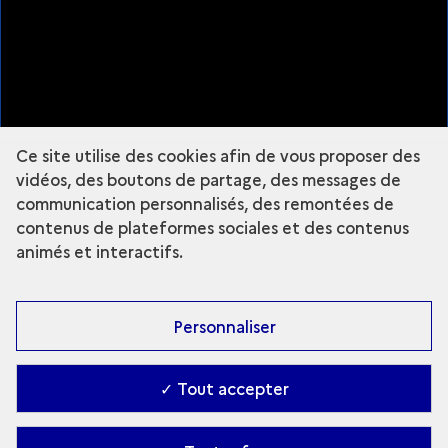
Plan du site
À propos
Mentions légales
Nous suivre
Ce site utilise des cookies afin de vous proposer des
Instagram - Grande Commande Photo
vidéos, des boutons de partage, des messages de
communication personnalisés, des remontées de
contenus de plateformes sociales et des contenus
animés et interactifs.
Fermer la légende
MOUSTAPHA
Personnaliser
MOUSTAPHA
✓ Tout accepter
ANOUK DESURY
Explorer le site :
Grande commande
Accessibilité : partiellement conforme
-
Contact
-