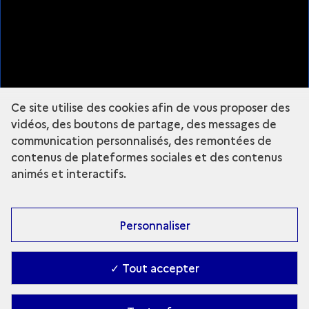
Plan du site
À propos
Mentions légales
Nous suivre
Ce site utilise des cookies afin de vous proposer des
Instagram - Grande Commande Photo
vidéos, des boutons de partage, des messages de
communication personnalisés, des remontées de
contenus de plateformes sociales et des contenus
animés et interactifs.
Fermer la légende
LUCAS
Personnaliser
LUCAS
✓ Tout accepter
ANOUK DESURY
Explorer le site :
Grande commande
Accessibilité : partiellement conforme
-
Contact
-