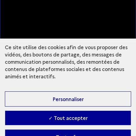
Plan du site
À propos
Mentions légales
Nous suivre
Ce site utilise des cookies afin de vous proposer des
Instagram - Grande Commande Photo
vidéos, des boutons de partage, des messages de
communication personnalisés, des remontées de
contenus de plateformes sociales et des contenus
animés et interactifs.
Fermer la légende
DJAMAL
Personnaliser
DJAMAL
✓ Tout accepter
ANOUK DESURY
Explorer le site :
Grande commande
Accessibilité : partiellement conforme
-
Contact
-