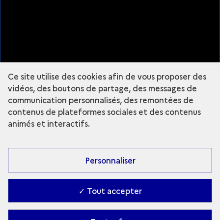
Plan du site
À propos
Mentions légales
Nous suivre
Ce site utilise des cookies afin de vous proposer des
Instagram - Grande Commande Photo
vidéos, des boutons de partage, des messages de
communication personnalisés, des remontées de
contenus de plateformes sociales et des contenus
animés et interactifs.
Fermer la légende
DJAMAL
Personnaliser
DJAMAL
✓ Tout accepter
ANOUK DESURY
Explorer le site :
Grande commande
Accessibilité : partiellement conforme
-
Contact
-