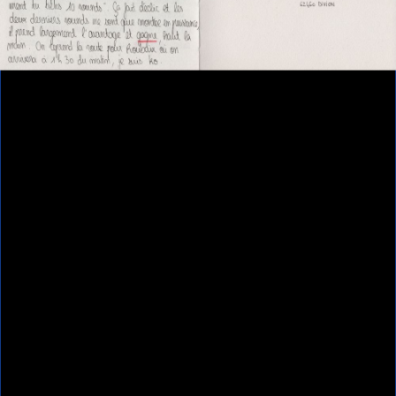
Contributeur(s)
Anouk Desury - Les poings ouverts
Ressources