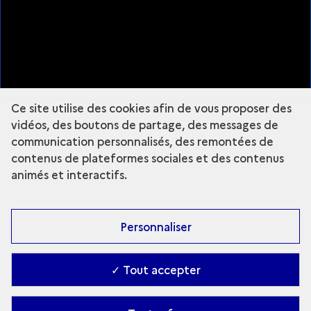
Plan du site
À propos
Mentions légales
Nous suivre
Ce site utilise des cookies afin de vous proposer des
Instagram - Grande Commande Photo
vidéos, des boutons de partage, des messages de
communication personnalisés, des remontées de
contenus de plateformes sociales et des contenus
animés et interactifs.
Fermer la légende
DJAMAL
Personnaliser
DJAMAL
✓ Tout accepter
ANOUK DESURY
Explorer le site :
Grande commande
Accessibilité : partiellement conforme
-
Contact
-