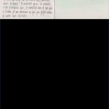
Contributeur(s)
Anouk Desury - Les poings ouverts
Ressources