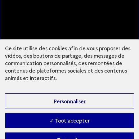
Plan du site
À propos
Mentions légales
Nous suivre
Ce site utilise des cookies afin de vous proposer des
Instagram - Grande Commande Photo
vidéos, des boutons de partage, des messages de
communication personnalisés, des remontées de
contenus de plateformes sociales et des contenus
animés et interactifs.
Fermer la légende
AZIZ
Personnaliser
AZIZ
✓ Tout accepter
ANOUK DESURY
Explorer le site :
Grande commande
Accessibilité : partiellement conforme
-
Contact
-