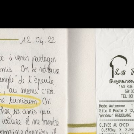
AZIZ
Anouk Desury