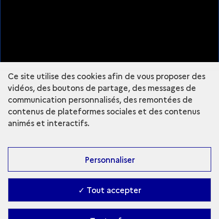
Plan du site
À propos
Mentions légales
Nous suivre
Ce site utilise des cookies afin de vous proposer des
Instagram - Grande Commande Photo
vidéos, des boutons de partage, des messages de
communication personnalisés, des remontées de
contenus de plateformes sociales et des contenus
animés et interactifs.
Fermer la légende
AZIZ
Personnaliser
AZIZ
✓ Tout accepter
ANOUK DESURY
Explorer le site :
Grande commande
Accessibilité : partiellement conforme
-
Contact
-