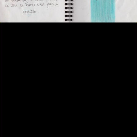
Contributeur(s)
Anouk Desury - Les poings ouverts
Ressources