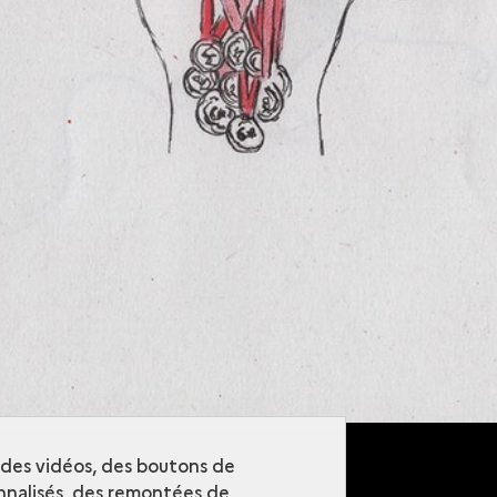
Anouk Desury - Les poings ouverts
À propos
Nous suivre
Mentions légales
Instagram - Grande
Commande Photo
Acces
r des vidéos, des boutons de
Cont
nalisés, des remontées de