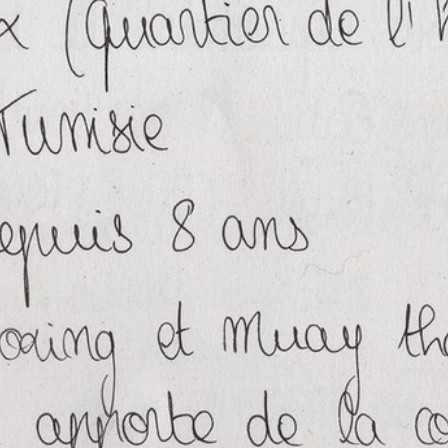
AZIZ
Anouk Desury