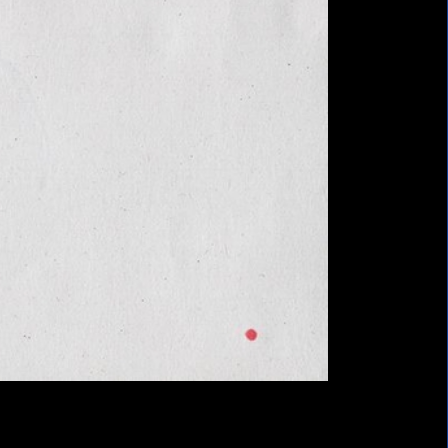
sibilité : partiellement conforme
-
act
-
Gestion des cookies
-
Ministère de la Culture