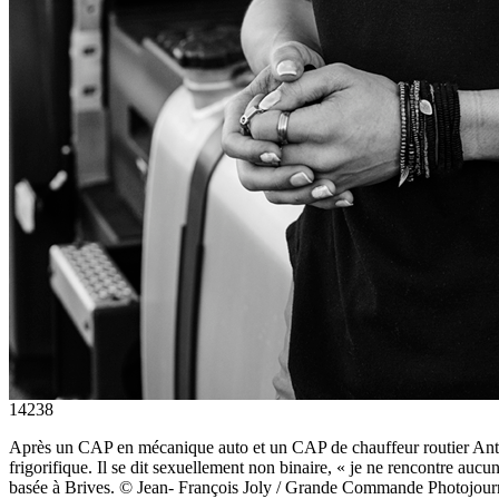
14238
Après un CAP en mécanique auto et un CAP de chauffeur routier Antho
frigorifique. Il se dit sexuellement non binaire, « je ne rencontre au
basée à Brives. © Jean- François Joly / Grande Commande Photojou